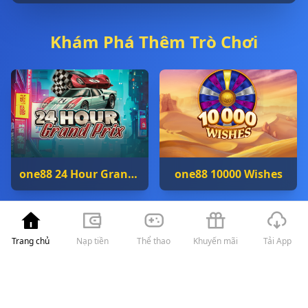
Khám Phá Thêm Trò Chơi
one88 24 Hour Grand Prix
one88 10000 Wishes
Trang chủ
Nạp tiền
Thể thao
Khuyến mãi
Tải App