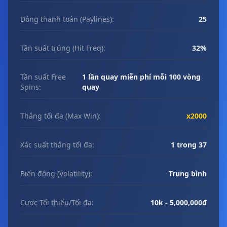
Dòng thanh toán (Paylines):
25
Tần suất trúng (Hit Freq):
32%
Tần suất Free
1 lần quay miễn phí mỗi 100 vòng
Spins:
quay
Thắng tối đa (Max Win):
x2000
Xác suất thắng tối đa:
1 trong 37
Biến động (Volatility):
Trung bình
Cược Tối thiểu/Tối đa:
10k - 5,000,000đ