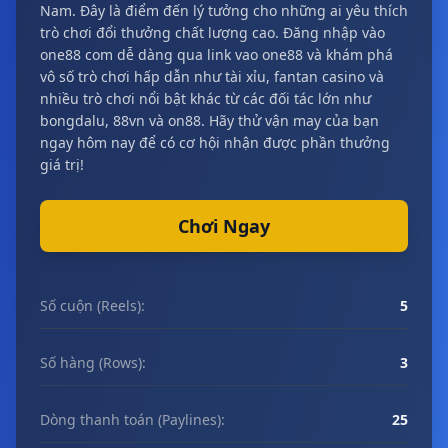
Nam. Đây là điểm đến lý tưởng cho những ai yêu thích
trò chơi đổi thưởng chất lượng cao. Đăng nhập vào
one88 com dễ dàng qua link vao one88 và khám phá
vô số trò chơi hấp dẫn như tài xỉu, fantan casino và
nhiều trò chơi nổi bật khác từ các đối tác lớn như
bongdalu, 88vn và on88. Hãy thử vận may của bạn
ngay hôm nay để có cơ hội nhận được phần thưởng
giá trị!
Chơi Ngay
Số cuộn (Reels):
5
Số hàng (Rows):
3
Dòng thanh toán (Paylines):
25