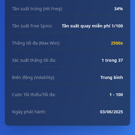
Tần suất trúng (Hit Freq):
34%
Tần suất Free Spins:
Tần suất quay miễn phí 1/100
Thắng tối đa (Max Win):
2500x
Xác suất thắng tối đa:
1 trong 37
Biến động (Volatility):
Trung bình
Cược Tối thiểu/Tối đa:
1 - 100
Ngày phát hành:
03/06/2025