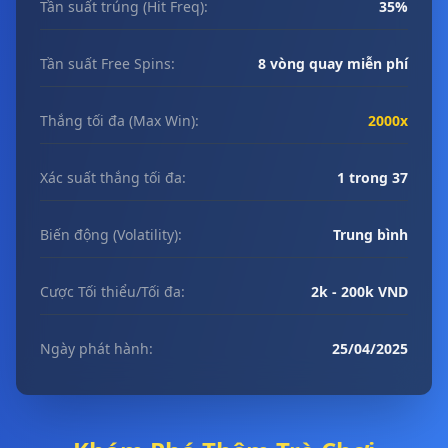
Tần suất trúng (Hit Freq):
35%
Tần suất Free Spins:
8 vòng quay miễn phí
Thắng tối đa (Max Win):
2000x
Xác suất thắng tối đa:
1 trong 37
Biến động (Volatility):
Trung bình
Cược Tối thiểu/Tối đa:
2k - 200k VND
Ngày phát hành:
25/04/2025