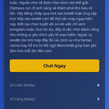
hoặc. Người chơi sẽ được hòa mình vào thế giới
Olympus rực rỡ ánh sáng và khám phá kho báu vô
tận. Hãy đăng nhập qua link vao one88 hoặc truy cập
trực tiếp vào one88 com để thử vận may ngay hôm
nay. Một lựa chọn tuyệt vời so với việc chỉ xem
bongdalu hoặc chơi tài xỉu, đây là sân chơi dành riêng
cho những ai yêu thích yếu tố mạo hiểm. Ngoài ra,
one88 còn tích hợp đầy đủ các dịch vụ như fantan
casino hay hỗ trợ từ đội ngũ 88vn/on88 giúp bạn yên
tâm hơn mỗi lần đặt cược.
Chơi Ngay
Số cuộn (Reels):
6
Số hàng (Rows):
5