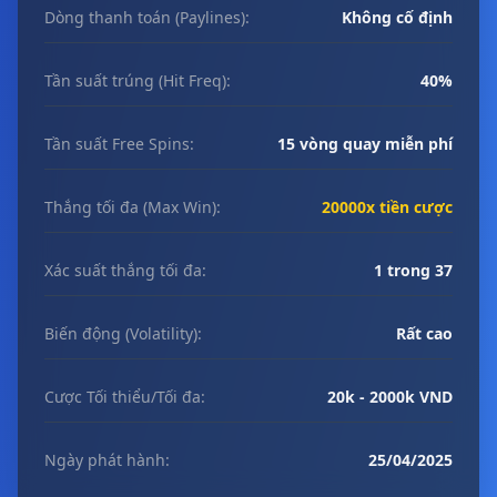
Dòng thanh toán (Paylines):
Không cố định
Tần suất trúng (Hit Freq):
40%
Tần suất Free Spins:
15 vòng quay miễn phí
Thắng tối đa (Max Win):
20000x tiền cược
Xác suất thắng tối đa:
1 trong 37
Biến động (Volatility):
Rất cao
Cược Tối thiểu/Tối đa:
20k - 2000k VND
Ngày phát hành:
25/04/2025