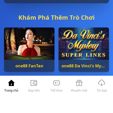
Khám Phá Thêm Trò Chơi
one88 FanTan
one88 Da Vinci's Mystery Super Lines
Trang chủ
Nạp tiền
Thể thao
Khuyến mãi
Tải App