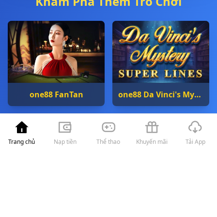
Khám Phá Thêm Trò Chơi
one88 FanTan
one88 Da Vinci's Mystery Super Lines
Trang chủ
Nạp tiền
Thể thao
Khuyến mãi
Tải App