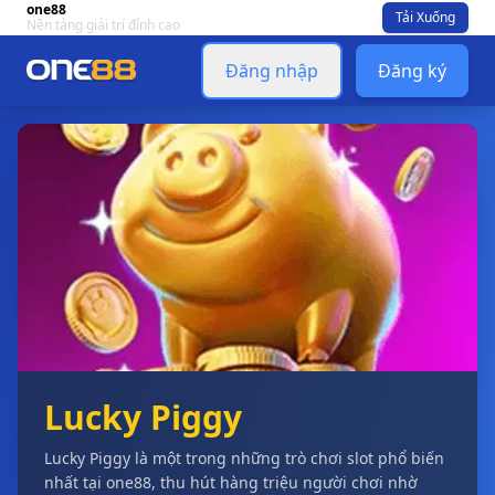
one88
Tải Xuống
Nền tảng giải trí đỉnh cao
Đăng nhập
Đăng ký
Lucky Piggy
Lucky Piggy là một trong những trò chơi slot phổ biến
nhất tại one88, thu hút hàng triệu người chơi nhờ